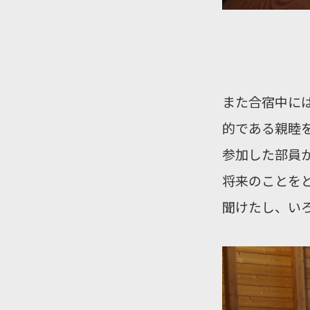
また合宿中に
的である親睦
参加した部員
将来のことを
聞けたし、い