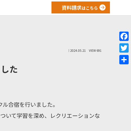
資料請求
はこちら
F
｜2024.05.21
VIEW 691
a
T
c
ました
w
共
e
i
有
b
t
o
t
o
e
ークル合宿を行いました。
k
r
について学習を深め、レクリエーションな