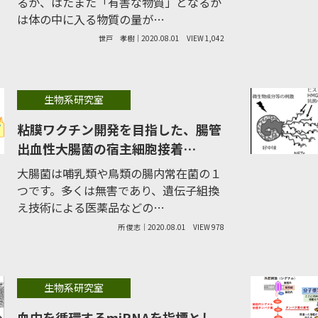
るか、はたまた「有害な物質」となるか
は体の中に入る物質の量が…
世戸 孝樹｜2020.08.01
VIEW 1,042
生物系研究室
粘膜ワクチン開発を目指した、腸管
出血性大腸菌の宿主細胞接着…
大腸菌は哺乳類や鳥類の腸内常在菌の１
つです。多くは無害であり、遺伝子組換
え技術による医薬品などの…
所 俊志｜2020.08.01
VIEW 978
生物系研究室
血中を循環するmiRNAを指標とし