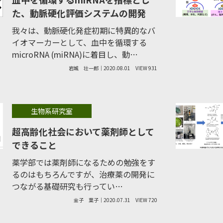
た、動脈硬化評価システムの開発
我々は、動脈硬化発症初期に特異的なバ
イオマーカーとして、血中を循環する
microRNA (miRNA)に着目し、動…
岩城 壮一郎｜2020.08.01
VIEW 931
生物系研究室
超高齢化社会において薬剤師として
できること
薬学部では薬剤師になるための勉強をす
るのはもちろんですが、治療薬の開発に
つながる基礎研究も行ってい…
金子 葉子｜2020.07.31
VIEW 720