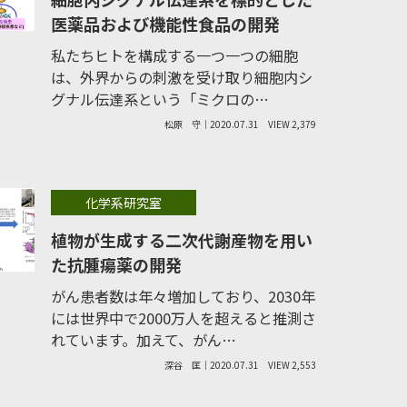
医薬品および機能性食品の開発
私たちヒトを構成する一つ一つの細胞
は、外界からの刺激を受け取り細胞内シ
グナル伝達系という「ミクロの…
松原 守｜2020.07.31
VIEW 2,379
化学系研究室
植物が生成する二次代謝産物を用い
た抗腫瘍薬の開発
がん患者数は年々増加しており、2030年
には世界中で2000万人を超えると推測さ
れています。加えて、がん…
深谷 匡｜2020.07.31
VIEW 2,553