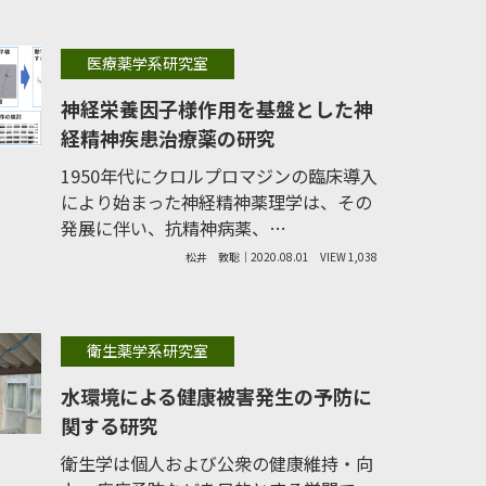
医療薬学系研究室
神経栄養因子様作用を基盤とした神
経精神疾患治療薬の研究
1950年代にクロルプロマジンの臨床導入
により始まった神経精神薬理学は、その
発展に伴い、抗精神病薬、…
松井 敦聡｜2020.08.01
VIEW 1,038
衛生薬学系研究室
水環境による健康被害発生の予防に
関する研究
衛生学は個人および公衆の健康維持・向