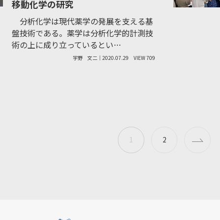
移動化学の研究
分析化学は現代薬学の発展を支える基
盤技術である。薬学は分析化学的計測技
術の上に成り立っているとい…
宇野 文二｜2020.07.29
VIEW 709
1
2