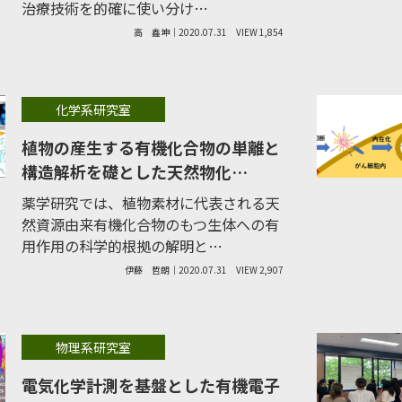
治療技術を的確に使い分け…
高 鑫坤｜2020.07.31
VIEW 1,854
化学系研究室
植物の産生する有機化合物の単離と
構造解析を礎とした天然物化…
薬学研究では、植物素材に代表される天
然資源由来有機化合物のもつ生体への有
用作用の科学的根拠の解明と…
伊藤 哲朗｜2020.07.31
VIEW 2,907
物理系研究室
電気化学計測を基盤とした有機電子