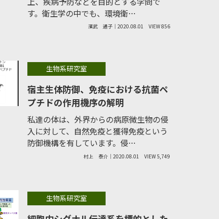
上、疾病予防などを目的とする学問で
す。衛生学の中でも、環境衛…
濱武 通子｜2020.08.01
VIEW 856
生物系研究室
宿主生体防御、免疫における抗菌ペ
プチドの作用機序の解明
私達の体は、外界からの病原微生物の侵
入に対して、自然免疫と獲得免疫という
防御機構を有しています。侵…
村上 泰介｜2020.08.01
VIEW 5,749
生物系研究室
細胞内シグナル伝達系を標的とした