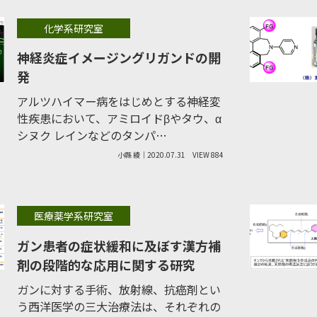
化学系研究室
神経炎症イメージングリガンドの開
発
アルツハイマー病をはじめとする神経変
性疾患において、アミロイドβやタウ、α
シヌク レインなどのタンパ…
小縣 綾｜2020.07.31
VIEW 884
医療薬学系研究室
ガン患者の症状緩和に及ぼす漢方補
剤の段階的な応用に関する研究
ガンに対する手術、放射線、抗癌剤とい
う西洋医学の三大治療法は、それぞれの