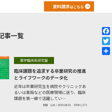
資料請求
はこちら
記事一覧
F
a
T
c
w
共
薬学臨床系研究室
e
i
有
臨床課題を追求する卒業研究の推進
b
t
とライフワークのデータ化
o
t
近年は卒業研究生を病院やクリニックあ
o
e
るいは薬局などの医療現場に送り、臨床
k
r
課題を第一線で活躍してい…
安田 公夫｜2020.08.01
VIEW 1,572