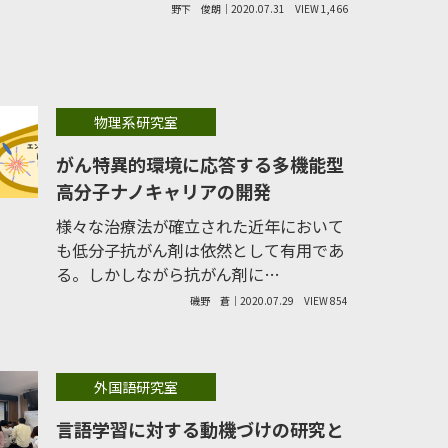
野下 俊朗｜2020.07.31
VIEW 1,466
物理系研究室
がん特異的環境に応答する多機能型
高分子ナノキャリアの開発
様々な治療法が確立された近年において
も低分子抗がん剤は依然として有用であ
る。しかしながら抗がん剤に…
磯野 蒼｜2020.07.29
VIEW 854
外国語研究室
言語学習に対する動機づけの研究と