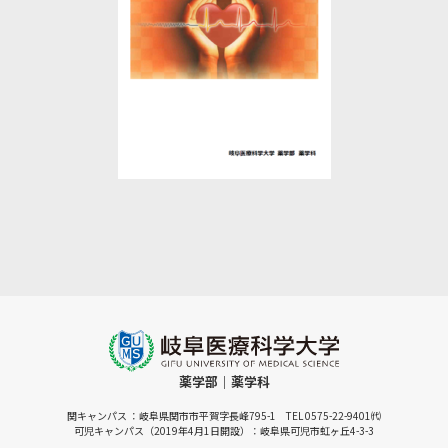
薬学部｜薬学科
関キャンパス ：岐阜県関市市平賀字長峰795-1 TEL 0575-22-9401㈹
可児キャンパス（2019年4月1日開設）：岐阜県可児市虹ヶ丘4-3-3