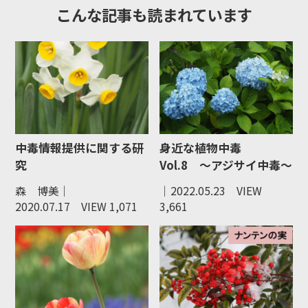
a
w
有
こんな記事も読まれています
c
itt
e
er
b
o
o
k
中毒情報提供に関する研
身近な植物中毒
究
Vol.8 ～アジサイ中毒～
森 博美｜
｜2022.05.23
VIEW
2020.07.17
VIEW 1,071
3,661