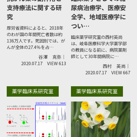
支持療法に関する研
尿病治療学、医療安
究
全学、地域医療学に
つい…
厚労省資料によると、2018年
のわが国の年間死亡者数は約
臨床薬学研究室の西村英尚
136万人です。死因別では、が
は、岐阜医療科学大学薬学部
んが全体の27.4％を占…
の教員になる前に、病院薬剤
師として30年間病院に…
谷澤 克弥｜
2020.07.17
VIEW 613
西村 英尚｜
2020.07.17
VIEW 667
薬学臨床系研究室
薬学臨床系研究室