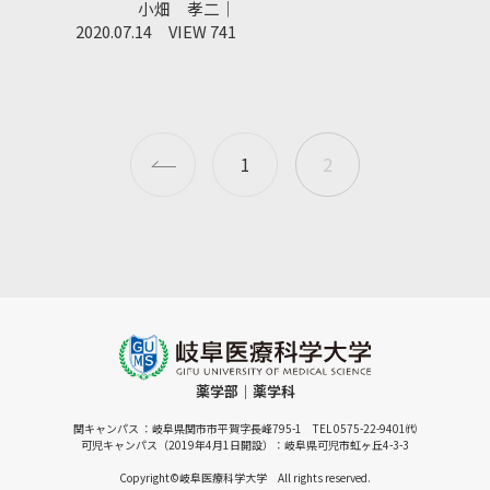
小畑 孝二｜
2020.07.14
VIEW 741
1
2
薬学部｜薬学科
関キャンパス ：岐阜県関市市平賀字長峰795-1 TEL 0575-22-9401㈹
可児キャンパス（2019年4月1日開設）：岐阜県可児市虹ヶ丘4-3-3
Copyright©岐阜医療科学大学 All rights reserved.