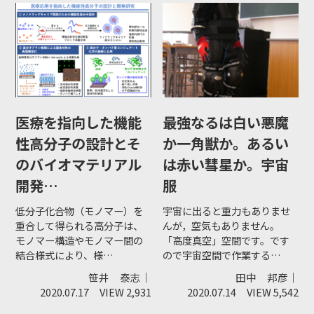
医療を指向した機能
最強なるは白い悪魔
性高分子の設計とそ
か一角獣か。あるい
のバイオマテリアル
は赤い彗星か。宇宙
開発…
服
低分子化合物（モノマー）を
宇宙に出ると重力もありませ
重合して得られる高分子は、
んが，空気もありません。
モノマー構造やモノマー間の
「高度真空」空間です。です
結合様式により、様…
ので宇宙空間で作業する…
笹井 泰志｜
田中 邦彦｜
2020.07.17
VIEW 2,931
2020.07.14
VIEW 5,542