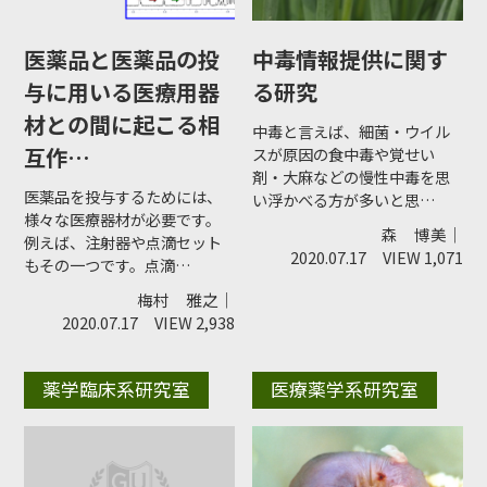
医薬品と医薬品の投
中毒情報提供に関す
与に用いる医療用器
る研究
材との間に起こる相
中毒と言えば、細菌・ウイル
互作…
スが原因の食中毒や覚せい
剤・大麻などの慢性中毒を思
医薬品を投与するためには、
い浮かべる方が多いと思…
様々な医療器材が必要です。
森 博美｜
例えば、注射器や点滴セット
2020.07.17
VIEW 1,071
もその一つです。点滴…
梅村 雅之｜
2020.07.17
VIEW 2,938
薬学臨床系研究室
医療薬学系研究室