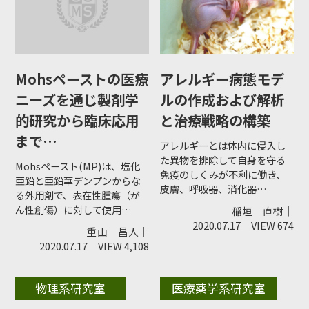
Mohsペーストの医療
アレルギー病態モデ
ニーズを通じ製剤学
ルの作成および解析
的研究から臨床応用
と治療戦略の構築
まで…
アレルギーとは体内に侵入し
た異物を排除して自身を守る
Mohsペースト(MP)は、塩化
免疫のしくみが不利に働き、
亜鉛と亜鉛華デンプンからな
皮膚、呼吸器、消化器…
る外用剤で、表在性腫瘍（が
ん性創傷）に対して使用…
稲垣 直樹｜
2020.07.17
VIEW 674
重山 昌人｜
2020.07.17
VIEW 4,108
物理系研究室
医療薬学系研究室